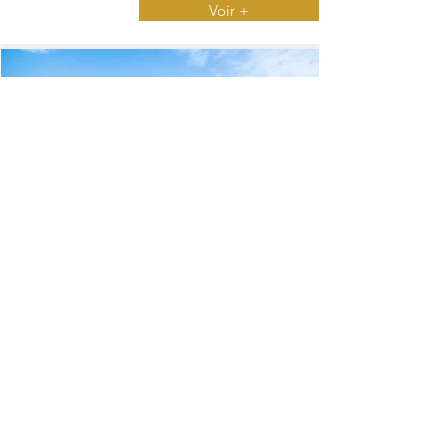
Voir +
Magnifique terrain de 2004 m² - Proche Génipa
257 000 €
Ducos
VIDÉO disponible - Terrain constructible -
2004 m²