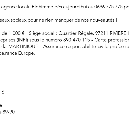
 agence locale Elohimmo dès aujourd’hui au 0696 775 775 pou
éseaux sociaux pour ne rien manquer de nos nouveautés !
 1 000 € - Siège social : Quartier Régale, 97211 RIVIÈRE-P
reprises (INPI) sous le numéro 890 470 115 - Carte professi
e la MARTINIQUE - Assurance responsabilité civile professio
pe.rance Europe.
 du bien
 6
e
s 89-90