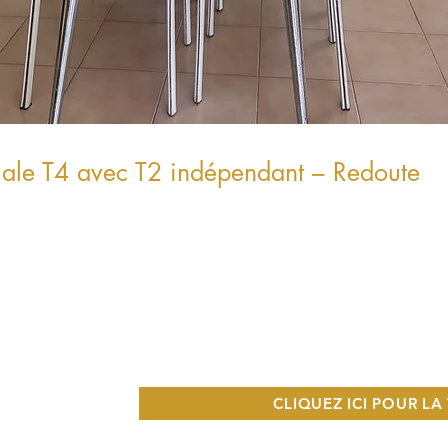
iale T4 avec T2 indépendant – Redoute
CLIQUEZ ICI POUR LA 