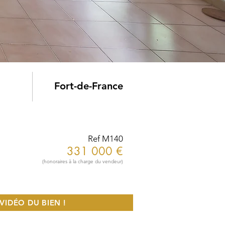
Fort-de-France
Ref M140
331 000 €
(honoraires à la charge du vendeur)
VIDÉO DU BIEN !