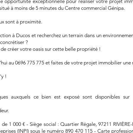
ne opportunité exceptionnelle pour réaliser votre projet imm
 situé à moins de 5 minutes du Centre commercial Génipa.
aux sont à proximité.
ction à Ducos et recherchez un terrain dans un environnement 
concrétiser ?
e créer votre oasis sur cette belle propriété !
d'hui au 0696 775 775 et faites de votre projet immobilier une r
'y !
sques auxquels ce bien est exposé sont disponibles sur
eur.
 1 000 € - Siège social : Quartier Régale, 97211 RIVIÈRE-P
reprises (INPI) sous le numéro 890 470 115 - Carte professi