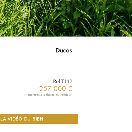
Ducos
Ref T112
257 000 €
(Honoraires à la charge du vendeur)
 LA VIDÉO DU BIEN