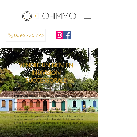
0696 775 775
VENDRE UN BIEN EN
INDIVISION
SUCCESSORALE
Lorsqu'une personne décède, ses biens sont attribués à ses
héritiers et/ou légataires. Ces derniers deviennent alors
propriétaires indivis
et détiennent une quote-part du patrimoine.
Ils sont dès lors
coindivisaires
et ce jusqu'au partage de la
succession
qui permet de sortir de l'
indivision
.
Une des voies pour mettre fin à l'
indivision successorale
est le
partage des fruits de la vente des
biens indivis
entre les héritiers.
Pour que la vente des biens soit valable, l’accord de tous est en
principe nécessaire pour vendre. Toutefois, la loi assouplit ce
principe en autorisant les héritiers à vendre le bien s’ils
représentent au minimum deux tiers des parts.