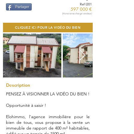
Ref I201
Partager
597 000 €
(Honoraires charge vendeur)
CLIQUEZ ICI POUR LA VIDÉO DU BIEN
Description
PENSEZ À VISIONNER LA VIDÉO DU BIEN !
Opportunité à saisir !
Elohimmo, l'agence immobilière pour le
bien de tous, vous propose à la vente un
immeuble de rapport de 400 m² habitables,
édifié sur un terrain de 1500 m².