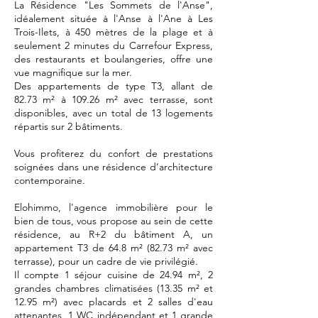
La Résidence "Les Sommets de l'Anse",
idéalement située à l'Anse à l'Ane à Les
Trois-Ilets, à 450 mètres de la plage et à
seulement 2 minutes du Carrefour Express,
des restaurants et boulangeries, offre une
vue magnifique sur la mer.
Des appartements de type T3, allant de
82.73 m² à 109.26 m² avec terrasse, sont
disponibles, avec un total de 13 logements
répartis sur 2 bâtiments.
Vous profiterez du confort de prestations
soignées dans une résidence d’architecture
contemporaine.
Elohimmo, l'agence immobilière pour le
bien de tous, vous propose au sein de cette
résidence, au R+2 du bâtiment A, un
appartement T3 de 64.8 m² (82.73 m² avec
terrasse), pour un cadre de vie privilégié.
Il compte 1 séjour cuisine de 24.94 m², 2
grandes chambres climatisées (13.35 m² et
12.95 m²) avec placards et 2 salles d'eau
attenantes, 1 WC indépendant et 1 grande