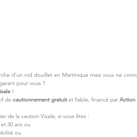
rche d’un nid douillet en Martinique mais vous ne conn
 garant pour vous ? 
isale
 !
if de 
cautionnement gratuit 
et fiable, financé par 
Action
r de la caution Visale, si vous êtes :
 et 30 ans ou
obilité ou