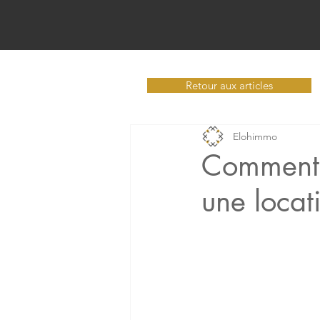
Retour aux articles
Elohimmo
Comment t
une locat