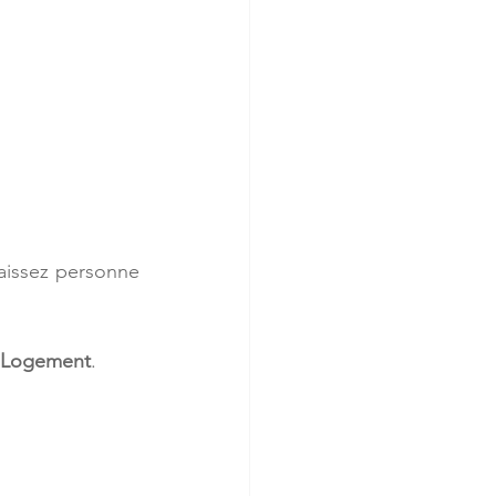
aissez personne 
 Logement
.