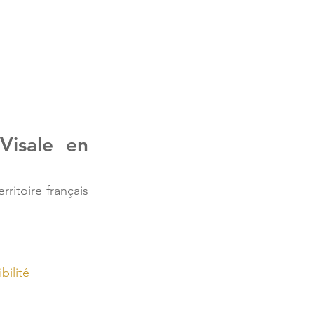
Visale en 
erritoire français 
bilité