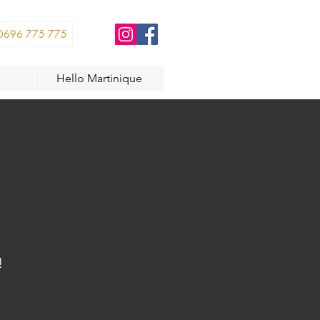
0696 775 775
Hello Martinique
!