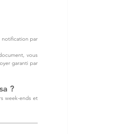
notification par 
 document, vous 
yer garanti par 
sa ?
rs week-ends et 