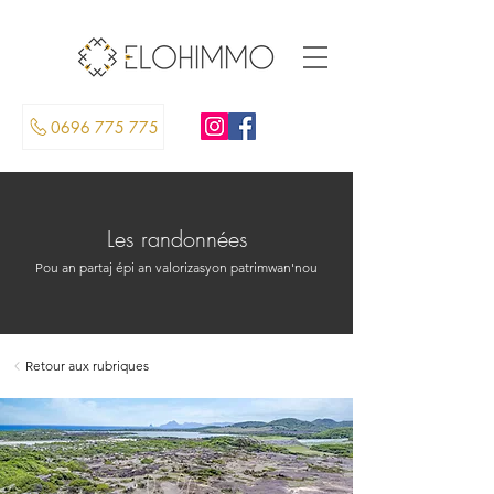
0696 775 775
Les randonnées
Pou an partaj épi an valorizasyon patrimwan'nou
Retour aux rubriques