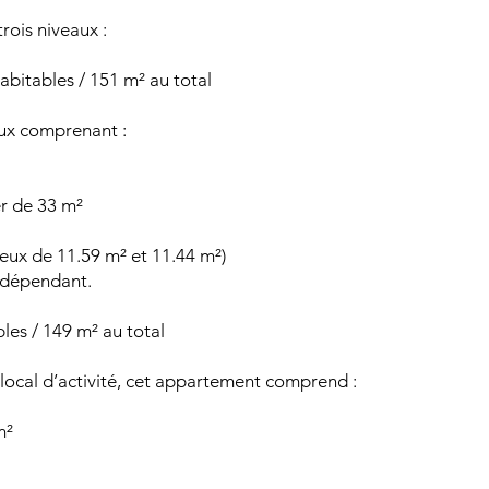
rois niveaux :
bitables / 151 m² au total
ux comprenant :
er de 33 m²
eux de 11.59 m² et 11.44 m²)
indépendant.
les / 149 m² au total
ocal d’activité, cet appartement comprend :
m²