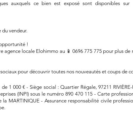
sques auxquels ce bien est exposé sont disponibles sur
e du vendeur.
 opportunité !
re agence locale Elohimmo au 📱 0696 775 775 pour plus de 
 sociaux pour découvrir toutes nos nouveautés et coups de c
 1 000 € - Siège social : Quartier Régale, 97211 RIVIÈRE-P
reprises (INPI) sous le numéro 890 470 115 - Carte professi
e la MARTINIQUE - Assurance responsabilité civile professio
pe.
 du bien