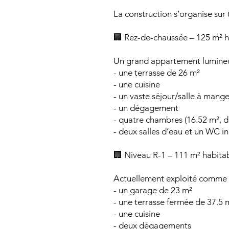
La construction s’organise sur t
🏢 Rez-de-chaussée – 125 m² ha
Un grand appartement lumine
- une terrasse de 26 m²
- une cuisine
- un vaste séjour/salle à mang
- un dégagement
- quatre chambres (16.52 m², d
- deux salles d’eau et un WC 
🏢 Niveau R-1 – 111 m² habitab
Actuellement exploité comme l
- un garage de 23 m²
- une terrasse fermée de 37.5 
- une cuisine
- deux dégagements