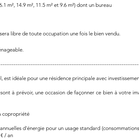
6.1 m², 14.9 m², 11.5 m² et 9.6 m²) dont un bureau
era libre de toute occupation une fois le bien vendu.
énageable.
---------------------------------------------------------------------------
l, est idéale pour une résidence principale avec investissement
sont à prévoir, une occasion de façonner ce bien à votre im
a copropriété
annuelles d'énergie pour un usage standard (consommations
€ / an